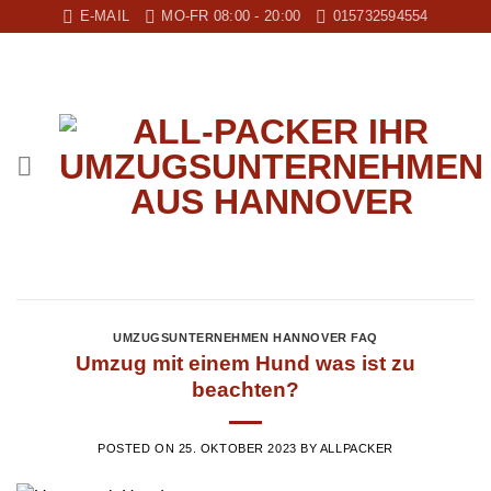
Zum
E-MAIL
MO-FR 08:00 - 20:00
015732594554
Inhalt
springen
UMZUGSUNTERNEHMEN HANNOVER FAQ
Umzug mit einem Hund was ist zu
beachten?
POSTED ON
25. OKTOBER 2023
BY
ALLPACKER