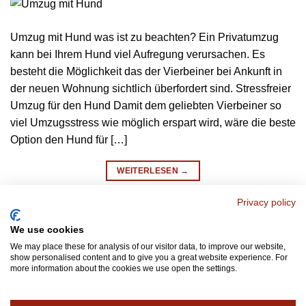
Umzug mit Hund was ist zu beachten? Ein Privatumzug
kann bei Ihrem Hund viel Aufregung verursachen. Es
besteht die Möglichkeit das der Vierbeiner bei Ankunft in
der neuen Wohnung sichtlich überfordert sind. Stressfreier
Umzug für den Hund Damit dem geliebten Vierbeiner so
viel Umzugsstress wie möglich erspart wird, wäre die beste
Option den Hund für […]
WEITERLESEN
→
Privacy policy
Veröffentlicht am
Umzugsunternehmen Hannover FAQ
|
Markiert
We use cookies
umzug hannover
,
Umzug mit Hund was ist zu beachten?
,
Umzugsunternehmen Hannover
Hinterlasse ein kommentar
We may place these for analysis of our visitor data, to improve our website,
show personalised content and to give you a great website experience. For
more information about the cookies we use open the settings.