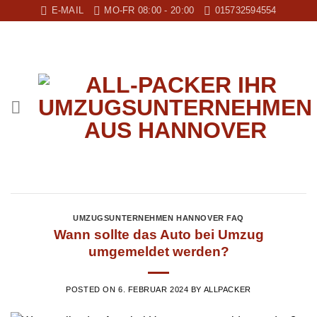
Zum
E-MAIL
MO-FR 08:00 - 20:00
015732594554
Inhalt
springen
UMZUGSUNTERNEHMEN HANNOVER FAQ
Wann sollte das Auto bei Umzug
umgemeldet werden?
POSTED ON
6. FEBRUAR 2024
BY
ALLPACKER